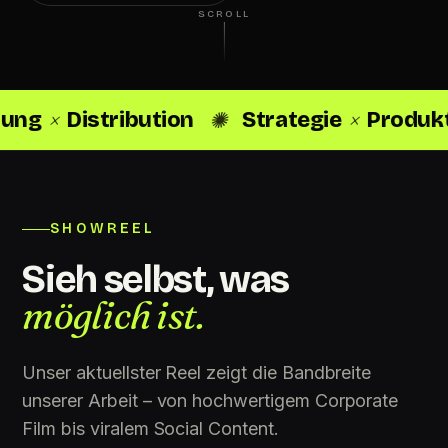
SCROLL
✺
×
✺
Distribution
Strategie
Produktion
SHOWREEL
Sieh selbst, was
möglich ist.
Unser aktuellster Reel zeigt die Bandbreite
unserer Arbeit – von hochwertigem Corporate
Film bis viralem Social Content.