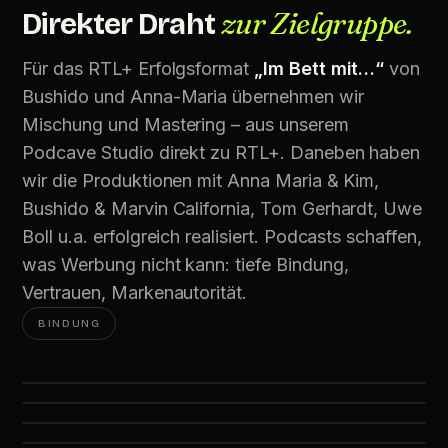
zur Zielgruppe.
Direkter Draht
Für das RTL+ Erfolgsformat
„Im Bett mit…“
von
Bushido und Anna-Maria übernehmen wir
Mischung und Mastering – aus unserem
Podcave Studio direkt zu RTL+. Daneben haben
wir die Produktionen mit Anna Maria & Kim,
Bushido & Marvin California, Tom Gerhardt, Uwe
Boll u.a. erfolgreich realisiert. Podcasts schaffen,
was Werbung nicht kann: tiefe Bindung,
Vertrauen, Markenautorität.
BINDUNG
Im Bett mit Anna-Maria und Anis Ferchichi
Zwischen Dubai und Köln
Der Bushido-Podcast · Mix & Mastering · RTL+
Electro Ghetto
mit Anna-Maria und Kim · Mix & Mastering · RTL+
mit Bushido & Marvin California · Mix & Mastering · RTL+
RTL+
Produktion mit Tom Gerhardt
RTL+
Produktion mit Uwe Boll
RTL+